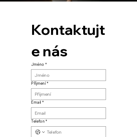
Kontaktujt
e nás
Jméno
*
Příjmení
*
Email
*
Telefon
*