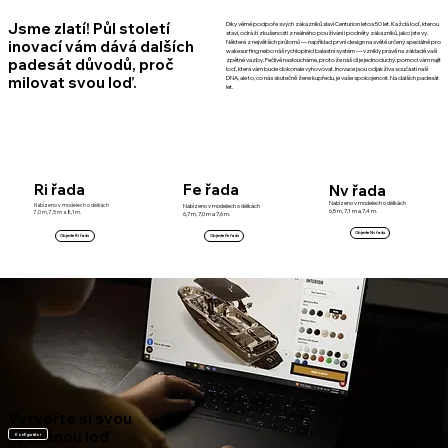
Jsme zlatí! Půl století
Díky věrné podpoře svých zákazníků slaví Centurion letos 50 let. Každá loď, kterou
staví, odráží zkušenosti z reálného používání i podněty zákazníků, jako jste vy.
inovací vám dává dalších
Některé z největších průlomů — například první design na světě určený speciálně pro
wakesurfing nebo náš rychloplnicí balastní systém — vznikly právě na základě vaší
padesát důvodů, proč
zpětné vazby. Pečlivě nasloucháme, protože náš cíl je jednoduchý: pomoci vám najít
loď, která vám bude dokonale vyhovovat. Inovace jsou odjakživa součástí naší
milovat svou loď.
DNA, ale to, co nás skutečně žene kupředu, je vaše spokojenost. Na dalších padesát
let.
Ri řada
Fe řada
Nv řada
Nabízeno v modelech o délkách
Nabízeno v modelech o délkách
Nabízeno v modelech o délkách
6,5 m, 7,1 m a 7,4 m.
7,0 m, 7,5 m a 8,1 m.
6,7 m, 7,0 m a 7,6 m.
Objevte Nv řadu
Objevte Fe řadu
Objevte Ri řadu
Vytvořte si svou
vysněnou loď
Konfigurátor